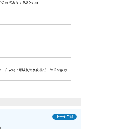
汽密度： 0.6 (vs air)
体，在农药上用以制造氯肉桂醛，除草杀敌散
下一个产品
m