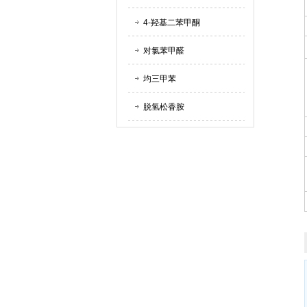
4-羟基二苯甲酮
对氯苯甲醛
均三甲苯
脱氢松香胺