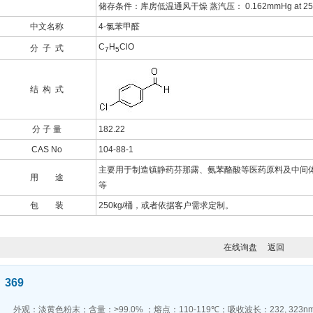
储存条件：库房低温通风干燥 蒸汽压： 0.162mmHg at 25°C 蒸
中文名称
4-氯苯甲醛
C
H
ClO
分 子 式
7
5
结 构 式
分 子 量
182.22
CAS No
104-88-1
主要用于制造镇静药芬那露、氨苯酪酸等医药原料及中间
用 途
等
包 装
250kg/桶，或者依据客户需求定制。
在线询盘
返回
369
外观：淡黄色粉末；含量：>99.0% ；熔点：110-119℃；吸收波长：232, 323n