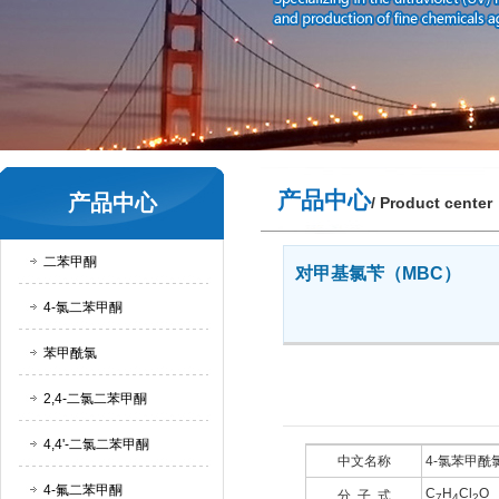
产品中心
产品中心
/ Product center
二苯甲酮
对甲基氯苄（MBC）
4-氯二苯甲酮
苯甲酰氯
2,4-二氯二苯甲酮
4,4'-二氯二苯甲酮
中文名称
4-氯苯甲酰
4-氟二苯甲酮
C
H
Cl
O
分 子 式
7
4
2